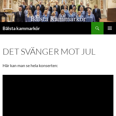
Hoppa
till
innehåll
Sök
Bålsta kammarkör
PRIMÄR
MENY
DET SVÄNGER MOT JUL
Här kan man se hela konserten: