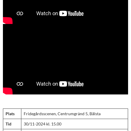
Plats
Fridegårdsscenen, Centrumgränd 5, Bålsta
Tid
30/11-2024 kl. 15.00