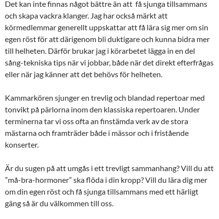
Det kan inte finnas något bättre än att få sjunga tillsammans
och skapa vackra klanger. Jag har också märkt att
körmedlemmar generellt uppskattar att få lära sig mer om sin
egen röst för att därigenom bli duktigare och kunna bidra mer
till helheten. Därför brukar jag i körarbetet lägga in en del
sång-tekniska tips när vi jobbar, både när det direkt efterfrågas
eller när jag känner att det behövs för helheten.
Kammarkören sjunger en trevlig och blandad repertoar med
tonvikt på pärlorna inom den klassiska repertoaren. Under
terminerna tar vi oss ofta an finstämda verk av de stora
mästarna och framträder både i mässor och i fristående
konserter.
Är du sugen på att umgås i ett trevligt sammanhang? Vill du att
”må-bra-hormoner” ska flöda i din kropp? Vill du lära dig mer
om din egen röst och få sjunga tillsammans med ett härligt
gäng så är du välkommen till oss.