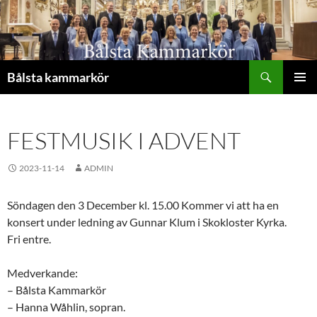
Hoppa
till
innehåll
Sök
Bålsta kammarkör
PRIMÄR
MENY
FESTMUSIK I ADVENT
2023-11-14
ADMIN
Söndagen den 3 December kl. 15.00 Kommer vi att ha en
konsert under ledning av Gunnar Klum i Skokloster Kyrka.
Fri entre.
Medverkande:
– Bålsta Kammarkör
– Hanna Wåhlin, sopran.