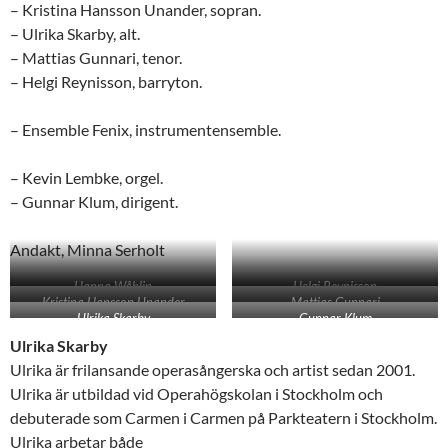
– Kristina Hansson Unander, sopran.
– Ulrika Skarby, alt.
– Mattias Gunnari, tenor.
– Helgi Reynisson, barryton.
– Ensemble Fenix, instrumentensemble.
– Kevin Lembke, orgel.
– Gunnar Klum, dirigent.
Andakt, Minna Serholt
Hanna Wåhlin
Helgi Reynisson
Kristina Hansson Unander
Mattias Gunnari
Ulrika Skarby
Gunnar Klum
Ulrika Skarby
Ulrika är frilansande operasångerska och artist sedan 2001.
Ulrika är utbildad vid Operahögskolan i Stockholm och
debuterade som Carmen i Carmen på Parkteatern i Stockholm.
Ulrika arbetar både