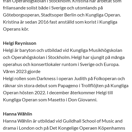
från Operahögskolan i Stockholm. Kristina har arbetat som
frilansande solist både i Sverige och utomlands på
Göteborgsoperan, Stadtsoper Berlin och Kungliga Operan.
Kristina är sedan 2016 fast anställd som korist i Kungliga
Operans kör.
Helgi Reynisson
Helgi är baryton och utbildad vid Kungliga Musikhögskolan
och Operahögskolan i Stockholm. Helgi har sjungit på många
operahus och konsertlokaler runtom i Sverige och Europa.
Våren 2023 gjorde
Helgi rollen som Darkness i operan Judith på Folkoperan och
räknar sin stora debut som Papageno i Trollflöjten på Kungliga
Operan hösten 2022. I december återkommer Helgi till
Kungliga Operan som Masetto i Don Giovanni.
Hanna Wåhlin
Hanna Wåhlin är utbildad vid Guildhall School of Music and
drama i London och på Det Kongelige Operaen Köpenhamns