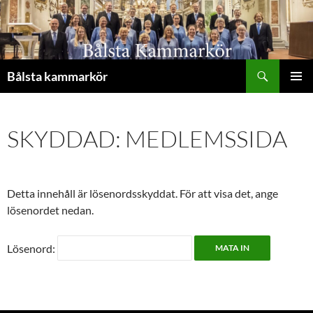
Hoppa
till
innehåll
Sök
Bålsta kammarkör
PRIMÄR
MENY
SKYDDAD: MEDLEMSSIDA
Detta innehåll är lösenordsskyddat. För att visa det, ange
lösenordet nedan.
Lösenord: