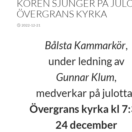
KÖREN SJUNGER PÅ JULO
ÖVERGRANS KYRKA
2022-12-21
Bålsta Kammarkör
,
under ledning av
Gunnar Klum
,
medverkar på julotta
Övergrans kyrka kl 7
24 december