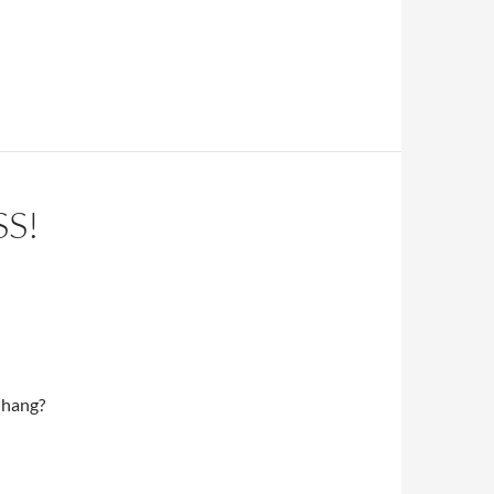
S!
nhang?