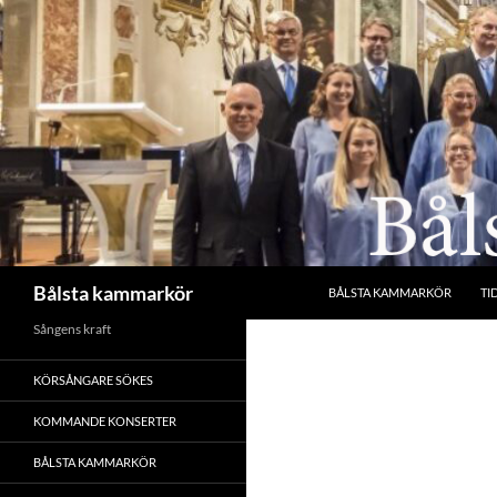
Hoppa
till
innehåll
Sök
Bålsta kammarkör
BÅLSTA KAMMARKÖR
TI
Sångens kraft
KÖRSÅNGARE SÖKES
KOMMANDE KONSERTER
BÅLSTA KAMMARKÖR