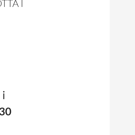
TTA I
 i
:30